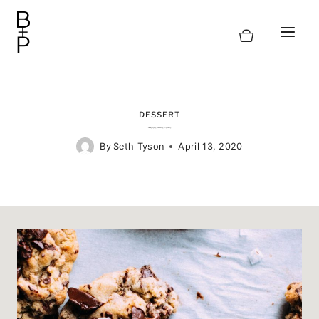
Skip
to
content
DESSERT
The Perfect Chocolate Chip Cookie
By
Seth Tyson
April 13, 2020